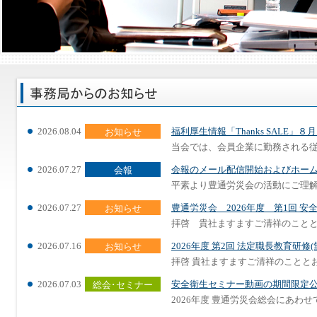
2026.08.04
福利厚生情報「Thanks SALE」
お知らせ
当会では、会員企業に勤務される従業
2026.07.27
会報のメール配信開始およびホー
会報
平素より豊通労災会の活動にご理解・
2026.07.27
豊通労災会 2026年度 第1回 安
お知らせ
拝啓 貴社ますますご清祥のこととお
2026.07.16
2026年度 第2回 法定職長教育研
お知らせ
拝啓 貴社ますますご清祥のこととお
2026.07.03
安全衛生セミナー動画の期間限定
総会･セミナー
2026年度 豊通労災会総会にあわせ