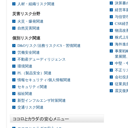
決算書
人材・組織リスク関連
経営革
災害リスク分野
与信管
火災・爆発関連
CSR経
自然災害関連
物流改
株式上
個別リスク関連
海外進
D&Oリスク/法務リスク/CS・苦情関連
事業戦
労働安全関連
業展開、
不動産デューディリジェンス
中堅・
環境関連
不正リ
PL（製品安全）関連
会社役
情報セキュリティ/個人情報関連
従業員
セキュリティ関連
震災復
福祉関連
新型インフルエンザ対策関連
交通リスク関連