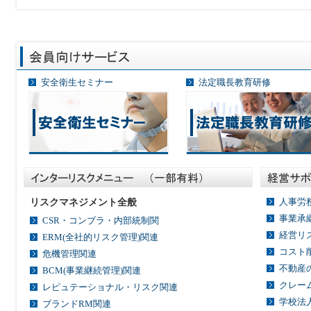
安全衛生セミナー
法定職長教育研修
人事労
リスクマネジメント全般
事業承
CSR・コンブラ・内部統制関
経営リ
ERM(全社的リスク管理)関連
コスト
危機管理関連
不動産
BCM(事業継続管理)関連
クレー
レピュテーショナル・リスク関連
学校法
ブランドRM関連